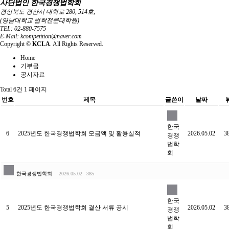
사단법인 한국경쟁법학회
경상북도 경산시 대학로 280, 514호,
(영남대학교 법학전문대학원)
TEL: 02-880-7575
E-Mail: kcompetition@naver.com
Copyright ©
KCLA
. All Rights Reserved.
Home
기부금
공시자료
Total 6건
1 페이지
번호
제목
글쓴이
날짜
한국
6
2025년도 한국경쟁법학회 모금액 및 활용실적
2026.05.02
3
경쟁
법학
회
한국경쟁법학회
2026.05.02
385
한국
5
2025년도 한국경쟁법학회 결산 서류 공시
2026.05.02
3
경쟁
법학
회