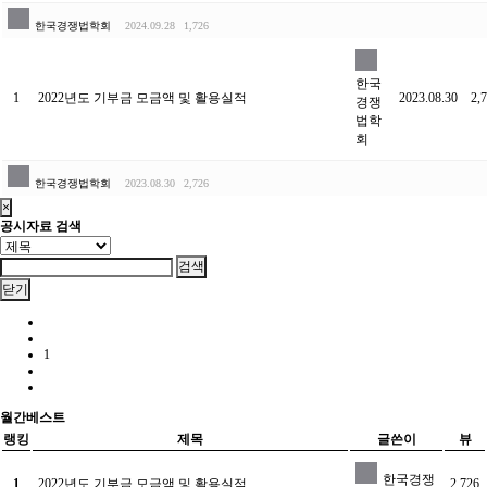
한국경쟁법학회
2024.09.28
1,726
한국
1
2022년도 기부금 모금액 및 활용실적
2023.08.30
2,
경쟁
법학
회
한국경쟁법학회
2023.08.30
2,726
×
공시자료 검색
검색
닫기
1
월간베스트
랭킹
제목
글쓴이
뷰
한국경쟁
1
2022년도 기부금 모금액 및 활용실적
2,726