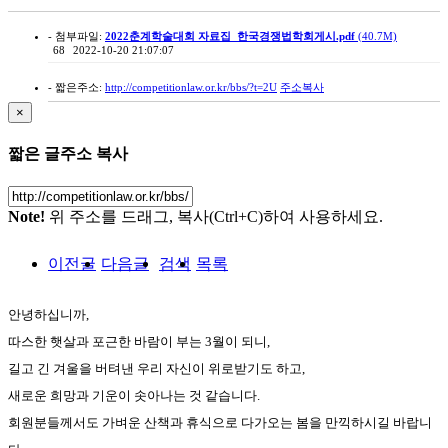
- 첨부파일:
2022춘계학술대회 자료집_한국경쟁법학회게시.pdf
(40.7M)
68
2022-10-20 21:07:07
- 짧은주소:
http://competitionlaw.or.kr/bbs/?t=2U
주소복사
×
짧은 글주소 복사
Note!
위 주소를 드래그, 복사(Ctrl+C)하여 사용하세요.
이전글
다음글
검색
목록
안녕하십니까,
따스한 햇살과 포근한 바람이 부는 3월이
되니,
길고 긴 겨울을 버텨낸 우리 자신이 위로받기도 하고,
새로운 희망과 기운이 솟아나는 것 같습니다.
회원분들께서도 가벼운 산책과 휴식으로 다가오는 봄을 만끽하시길 바랍니