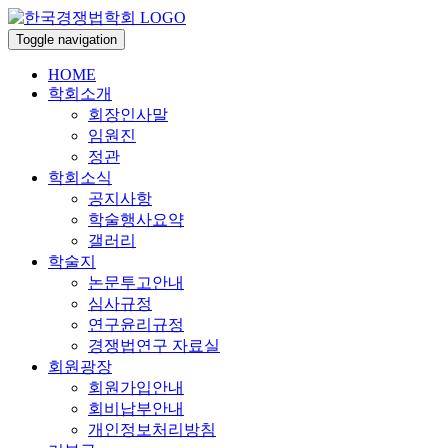
Toggle navigation
HOME
학회소개
회장인사말
임원진
정관
학회소식
공지사항
학술행사요약
갤러리
학술지
논문투고안내
심사규정
연구윤리규정
경쟁법연구 자료실
회원광장
회원가입안내
회비납부안내
개인정보처리방침